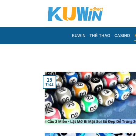
Skip
to
content
KUWIN
THỂ THAO
CASINO
15
Th12