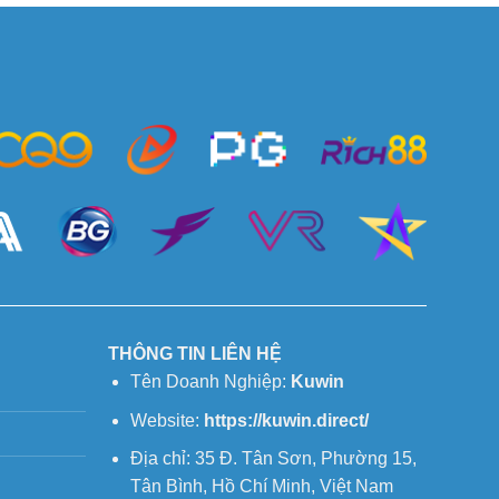
THÔNG TIN LIÊN HỆ
Tên Doanh Nghiệp:
Kuwin
Website:
https://kuwin.direct/
Địa chỉ: 35 Đ. Tân Sơn, Phường 15,
Tân Bình, Hồ Chí Minh, Việt Nam