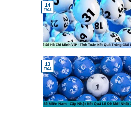
14
Th12
13
Th12