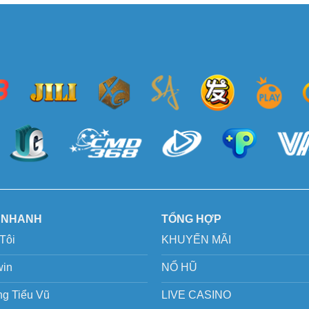
T NHANH
TỔNG HỢP
Tôi
KHUYẾN MÃI
win
NỔ HŨ
g Tiểu Vũ
LIVE CASINO