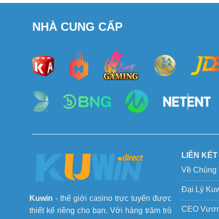
NHÀ CUNG CẤP
LIÊN KẾ
Về Chúng 
Đại Lý Ku
Kuwin
- thế giới casino trực tuyến được
CEO Vươn
thiết kế riêng cho bạn. Với hàng trăm trò