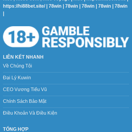
https://hi88bet.site/
|
78win
|
78win
|
78win
|
78win
|
78win
|
LIÊN KẾT NHANH
Về Chúng Tôi
Đại Lý Kuwin
CEO Vương Tiểu Vũ
Chính Sách Bảo Mật
Điều Khoản Và Điều Kiện
TỔNG HỢP