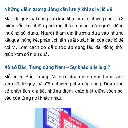
Những điểm tương đồng cần lưu ý khi soi vị lô đề
Mặc dù quy luật cùng cấu trúc khác nhau, nhưng soi cầu 3
miền vẫn có nhiều phương thức chung mà người dùng
thường sử dụng. Người tham gia thường dựa vào những
kết quả thống kê, phân tích tần suất xuất hiện của các lô để
coi vị. Loạt cách đó đã được áp dụng lâu dài đồng thời
giúp xem số hiệu quả.
Xổ số Bắc, Trung cùng Nam – Sự khác biệt là gì?
Mỗi miền Bắc, Trung, Nam có đặc điểm riêng trong việc
xem số, từ quy luật đến phương pháp áp dụng. Đoạn sau
sẽ phân tích chi tiết những điểm khác biệt giữa cách soi
cầu của từng nơi khác nhau.